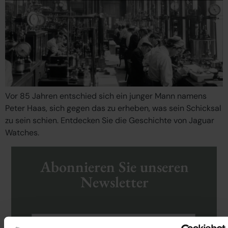
Vor 85 Jahren entschied sich ein junger Mann namens
Peter Haas, sich gegen das zu erheben, was sein Schicksal
zu sein schien. Entdecken Sie die Geschichte von Jaguar
Watches.
Abonnieren Sie unseren
Newsletter