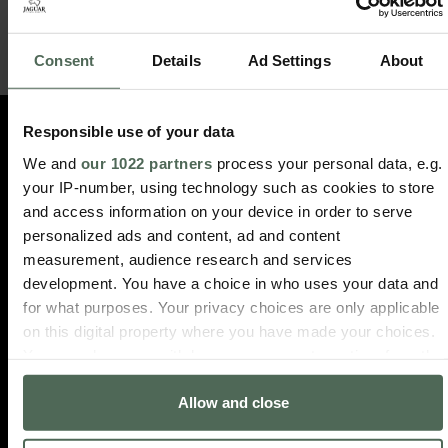
Ich akzeptiere die Datenschutzbedingungen.
Consent
Details
Ad Settings
About
ABONNIEREN
Responsible use of your data
und erhalte einen Rabatt von -10%
We and
our 1022 partners
process your personal data, e.g.
auf deinen nächsten Einkauf.
your IP-number, using technology such as cookies to store
and access information on your device in order to serve
personalized ads and content, ad and content
measurement, audience research and services
development. You have a choice in who uses your data and
LIEFERUNG
RÜCKGABE
3
SICHERE
for what purposes. Your privacy choices are only applicable
14 Tage
IN 48
JAHRE
BEZAHLUNG
on this digital property where you have made your choices.
Rückgaberecht
STUNDEN
GARANT
100%
You can change or withdraw your consent any time from the
sicherer
Lieferung
Auf alle
Cookie Declaration or by clicking on the Privacy trigger
Kauf
innerhalb
Produkte
Allow and close
icon.
und
von 2-
Zahlung
3