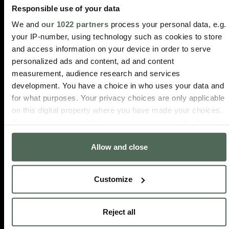
Responsible use of your data
We and
our 1022 partners
process your personal data, e.g.
your IP-number, using technology such as cookies to store
LIEFERUNG
RÜCKGABE
3
SICHERE
and access information on your device in order to serve
14 Tage
IN 48
JAHRE
BEZAHLUNG
personalized ads and content, ad and content
Rückgaberecht
STUNDEN
GARANT
100%
measurement, audience research and services
sicherer
Lieferung
Auf alle
development. You have a choice in who uses your data and
Kauf
innerhalb
Produkte
for what purposes. Your privacy choices are only applicable
und
von 2-
Zahlung
on this digital property where you have made your choices.
3
Werktagen
You can change or withdraw your consent any time from the
Cookie Declaration or by clicking on the Privacy trigger
Allow and close
icon.
If you allow, we would also like to:
Customize
Collect information about your geographical location
which can be accurate to within several meters
Identify your device by actively scanning it for
Reject all
specific characteristics (fingerprinting)