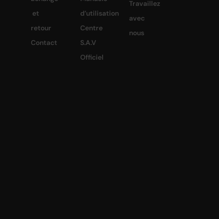
Travaillez
et
d’utilisation
avec
retour
Centre
nous
Contact
S.A.V
Officiel