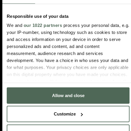
et recevez -10% de réduction pour
votre prochain achat.
Responsible use of your data
We and
our 1022 partners
process your personal data, e.g.
your IP-number, using technology such as cookies to store
and access information on your device in order to serve
LIVRAISON
RETOUR
GARANT
PAIEMENT
personalized ads and content, ad and content
14
EN
3
SÉCURISÉ
measurement, audience research and services
jours
24/48
ANS
Achat
development. You have a choice in who uses your data and
pour
et
Sur
HEURES
for what purposes. Your privacy choices are only applicable
retourner
paiement
tous
on this digital property where you have made your choices.
Livraison
votre
100%
les
les
You can change or withdraw your consent any time from the
commande
sécurisés
produits
jours
Cookie Declaration or by clicking on the Privacy trigger
ouvrables
Allow and close
icon.
If you allow, we would also like to:
Customize
Collect information about your geographical location
which can be accurate to within several meters