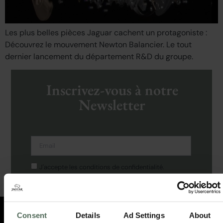
Les plus belles pièces Jaguar cachent un protagoniste :
Découvrez le mouvement Newton Balancier. Le tout
dernier lancement du département R&D du groupe.
Inscrivez-vous à notre
Newsletter
J'accepte les conditions de confidentialité.
M'INSCRIRE
Consent
Details
Ad Settings
About