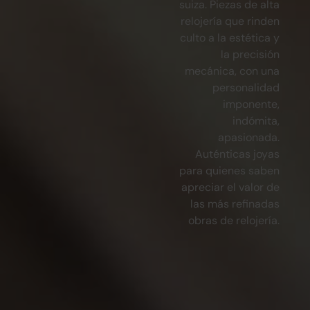
suiza. Piezas de alta
relojería que rinden
culto a la estética y
la precisión
mecánica, con una
personalidad
imponente,
indómita,
apasionada.
Auténticas joyas
para quienes saben
apreciar el valor de
las más refinadas
obras de relojería.