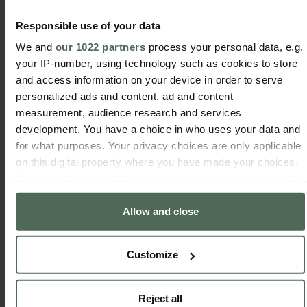
Responsible use of your data
Seguir leyendo
We and
our 1022 partners
process your personal data, e.g.
your IP-number, using technology such as cookies to store
and access information on your device in order to serve
personalized ads and content, ad and content
measurement, audience research and services
development. You have a choice in who uses your data and
for what purposes. Your privacy choices are only applicable
on this digital property where you have made your choices.
You can change or withdraw your consent any time from the
Cookie Declaration or by clicking on the Privacy trigger
Allow and close
icon.
If you allow, we would also like to:
PRECISIÓN Y FIABILIDAD
Customize
Collect information about your geographical location
SIN IGUAL: LA RECETA
which can be accurate to within several meters
Identify your device by actively scanning it for
SECRETA DE JAGUAR
Reject all