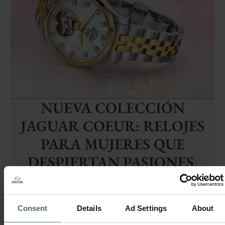
NUEVA COLECCIÓN
JAGUAR COEUR: RELOJES
PARA MUJERES QUE
DESPIERTAN PASIONES.
31/12/2023
Descubre la nueva colección Jaguar COEUR:
Relojes que desvelan la mecánica de precisión
Consent
Details
Ad Settings
About
suiza de su corazón.