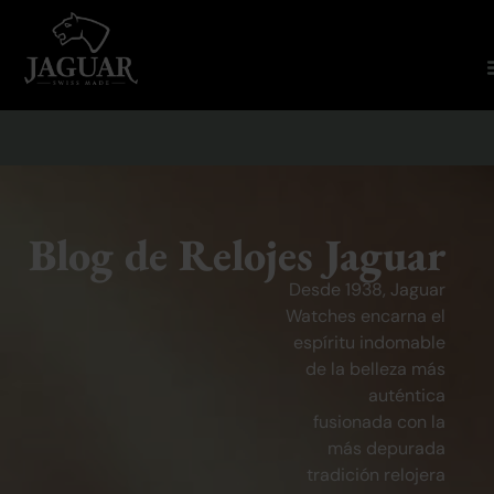
Blog de Relojes Jaguar
Desde 1938, Jaguar
Watches encarna el
espíritu indomable
de la belleza más
auténtica
fusionada con la
más depurada
tradición relojera