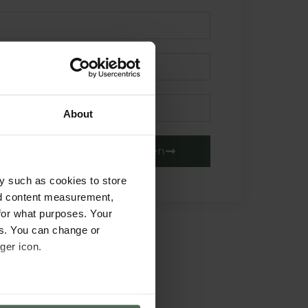
About
Senden
y such as cookies to store
nd content measurement,
for what purposes. Your
es. You can change or
ger icon.
several meters