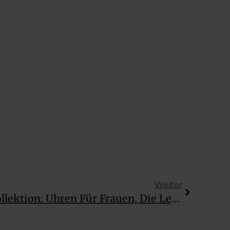
Weiter
Neue Jaguar COEUR Kollektion: Uhren Für Frauen, Die Leidenschaft Wecken.