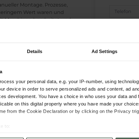
anueller Montage. Prozesse,
n geringem Wert waren und
it Maschinen bearbeitet und
 für die Mitarbeiter der
Details
Ad Settings
zellenz weiter zu
a
ocess your personal data, e.g. your IP-number, using technolog
r
Festina Gruppe
an. Diese
ur device in order to serve personalized ads and content, ad a
engruppe gab der Marke Zugang
ces development. You have a choice in who uses your data and 
ien und zu neuen Techniken im
licable on this digital property where you have made your choic
cher Bewegungen. Ohne den
e from the Cookie Declaration or by clicking on the Privacy trig
n, erleichterten diese neuen
ung neuer Produkte, die
e to:
schönste Verarbeitung in
bout your geographical location which can be accurate to within 
n Jaguar Bewegungen mit der