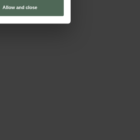
Allow and close
ails section
.
se our traffic. We also share
ers who may combine it with
 services.