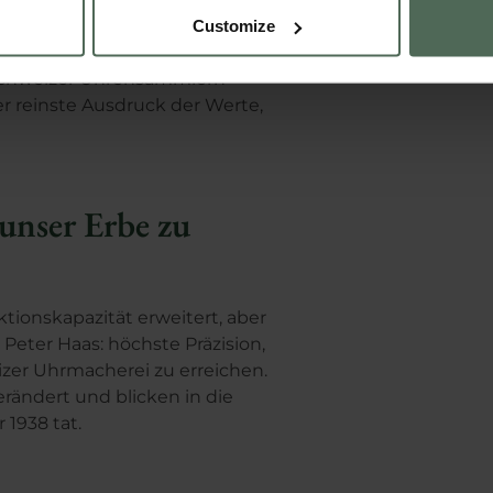
 actively scanning it for specific characteristics (fingerprinting)
makellosen manuellen
Customize
 personal data is processed and set your preferences in the
det
 das Geheimnis der großen
 Schweizer Uhrensammlern
e content and ads, to provide social media features and to analy
r reinste Ausdruck der Werte,
 our site with our social media, advertising and analytics partn
 provided to them or that they’ve collected from your use of their
 Policy
and
Privacy Policy
.
 unser Erbe zu
ionskapazität erweitert, aber
 Peter Haas: höchste Präzision,
zer Uhrmacherei zu erreichen.
rändert und blicken in die
 1938 tat.