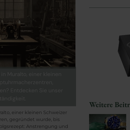
in Muralto, einer kleinen
uptuhrmacherzentren,
ben? Entdecken Sie unser
ändigkeit.
Weitere Beit
alto, einer kleinen Schweizer
en, gegründet wurde, bis
folgsrezept: Anstrengung und