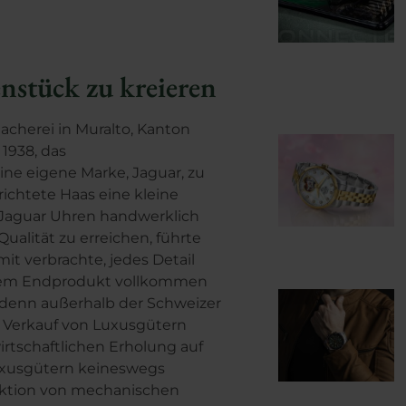
nstück zu kreieren
macherei in Muralto, Kanton
 1938, das
ne eigene Marke, Jaguar, zu
ichtete Haas eine kleine
n Jaguar Uhren handwerklich
ualität zu erreichen, führte
mit verbrachte, jedes Detail
 dem Endprodukt vollkommen
, denn außerhalb der Schweizer
r Verkauf von Luxusgütern
wirtschaftlichen Erholung auf
uxusgütern keineswegs
uktion von mechanischen