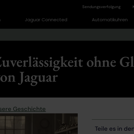
Sendungsverfolgung
n
Jaguar Connected
Automatikuhren
uverlässigkeit ohne G
on Jaguar
sere Geschichte
Teile es in d