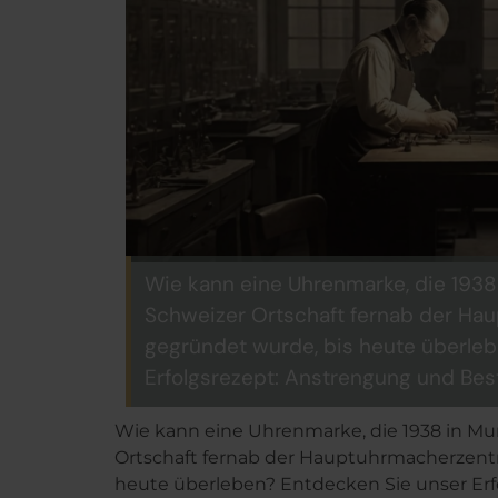
Wie kann eine Uhrenmarke, die 1938 
Schweizer Ortschaft fernab der Ha
gegründet wurde, bis heute überle
Erfolgsrezept: Anstrengung und Best
Wie kann eine Uhrenmarke, die 1938 in Mur
Ortschaft fernab der Hauptuhrmacherzentr
heute überleben? Entdecken Sie unser Er