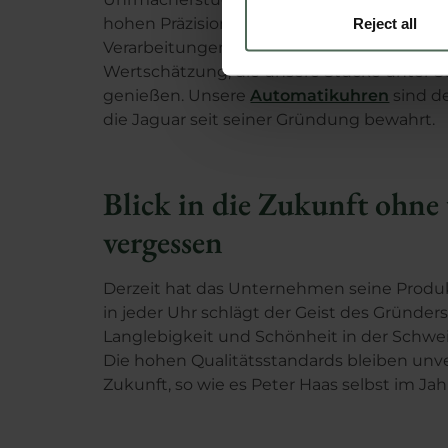
Identify your device by
hohen Präzision der Maschinen, aber mit 
Reject all
Find out more about how your
Verarbeitungen gebaut. Zweifellos ist das
Wertschätzung, die unsere Stücke unter
We use cookies to personalis
genießen. Unsere
Automatikuhren
sind de
information about your use of
die Jaguar seit seiner Gründung bewahrt.
other information that you’ve
Learn more about our
Cookie
Blick in die Zukunft ohne
vergessen
Derzeit hat das Unternehmen seine Produkt
in jeder Uhr schlägt der Geist des Gründers
Langlebigkeit und Schönheit in der Schwei
Die hohen Qualitätsstandards bleiben unve
Zukunft, so wie es Peter Haas selbst im Jahr