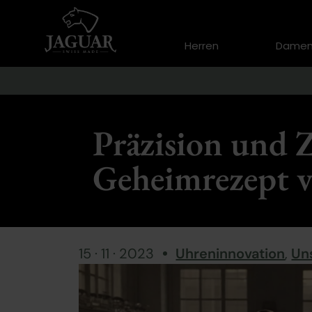
Herren
Dame
Präzision und Z
Geheimrezept v
15 · 11 · 2023
Uhreninnovation
,
Un