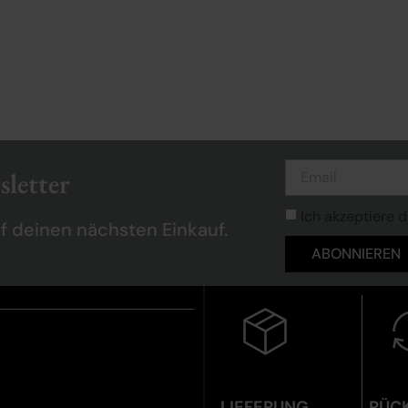
letter
Ich akzeptiere 
f deinen nächsten Einkauf.
ABONNIEREN
LIEFERUNG
RÜC