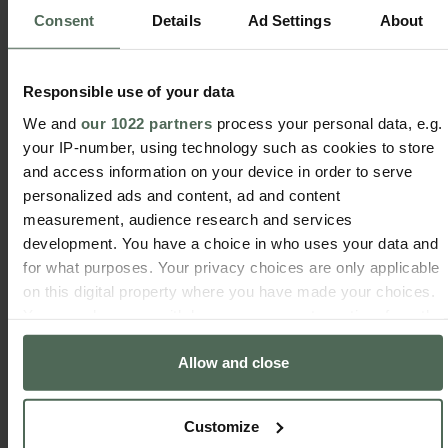
der Meisteruhrmacher des Hauses Jaguar ist,
Consent
Details
Ad Settings
About
macht diese Stücke zum Detail, das jeden Look
aufwertet und unnachahmlich macht.
Die neue COEUR-Kollektion von
Automatikuhren
Responsible use of your data
für Frauen ist ein wahres Kunstwerk, das der
We and
our 1022 partners
process your personal data, e.g.
modernen und leidenschaftlichen Frau huldigt.
your IP-number, using technology such as cookies to store
Mehr als nur Accessoires sind diese Uhren
and access information on your device in order to serve
Ausdruck von Stil und Persönlichkeit. Mit ihrer
personalized ads and content, ad and content
Exklusivität, Raffinesse und zeitloser Eleganz
measurement, audience research and services
werden die COEUR-Uhren zum perfekten Begleiter
development. You have a choice in who uses your data and
für Frauen, die sich von der Masse abheben und
for what purposes. Your privacy choices are only applicable
ihren einzigartigen Stil der Welt offenbaren
on this digital property where you have made your choices.
möchten.
You can change or withdraw your consent any time from the
Cookie Declaration or by clicking on the Privacy trigger
Allow and close
icon.
If you allow, we would also like to:
Customize
Teile es in den
Collect information about your geographical location