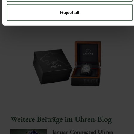
Netzwerken:
which can be accurate to within several meters
Identify your device by actively scanning it for
Reject all
specific characteristics (fingerprinting)
Find out more about how your personal data is processed
and set your preferences in the
details section
.
We use cookies to personalise content and ads, to provide
social media features and to analyse our traffic. We also
share information about your use of our site with our social
media, advertising and analytics partners who may combine
it with other information that you’ve provided to them or that
they’ve collected from your use of their services.
Learn more about our
Cookie Policy
and
Privacy Policy
.
Weitere Beiträge im Uhren-Blog
Jaguar Connected Uhren