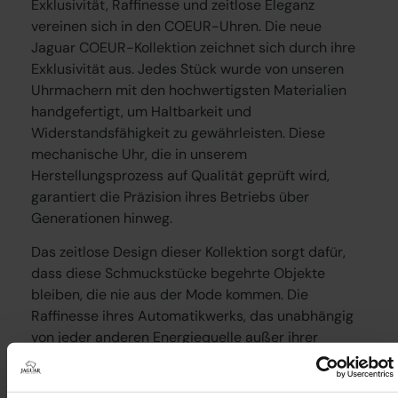
Exklusivität, Raffinesse und zeitlose Eleganz
vereinen sich in den COEUR-Uhren. Die neue
Jaguar COEUR-Kollektion zeichnet sich durch ihre
Exklusivität aus. Jedes Stück wurde von unseren
Uhrmachern mit den hochwertigsten Materialien
handgefertigt, um Haltbarkeit und
Widerstandsfähigkeit zu gewährleisten. Diese
mechanische Uhr, die in unserem
Herstellungsprozess auf Qualität geprüft wird,
garantiert die Präzision ihres Betriebs über
Generationen hinweg.
Das zeitlose Design dieser Kollektion sorgt dafür,
dass diese Schmuckstücke begehrte Objekte
bleiben, die nie aus der Mode kommen. Die
Raffinesse ihres Automatikwerks, das unabhängig
von jeder anderen Energiequelle außer ihrer
Trägerin ist, eine Maschinerie, die das Ergebnis von
Jahrzehnten des Lernens und der Spezialisierung