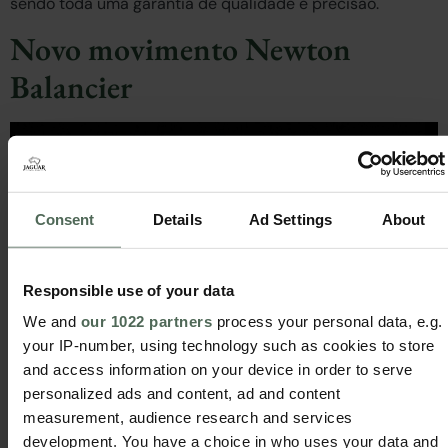
sendo toda uma garantia de qualidade e precisão.
Novo movimento Newton
Balancier
Consent
Details
Ad Settings
About
Responsible use of your data
We and
our 1022 partners
process your personal data, e.g.
As mais belas peças da Jaguar escondem um
your IP-number, using technology such as cookies to store
protagonista: descubra o movimento Newton Balancier. O
and access information on your device in order to serve
mais recente lançamento do departamento de I&D do
personalized ads and content, ad and content
grupo.
measurement, audience research and services
development. You have a choice in who uses your data and