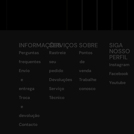
INFORMAÇÕES
SERVIÇOS
SOBRE
SIGA
NOSSO
Perguntas
Rastreie
Pontos
PERFIL
frequentes
seu
de
Instagram
Envío
pedido
venda
Facebook
e
Devoluções
Trabalhe
Youtube
entrega
Serviço
conosco
Troca
Técnico
e
devolução
Contacto