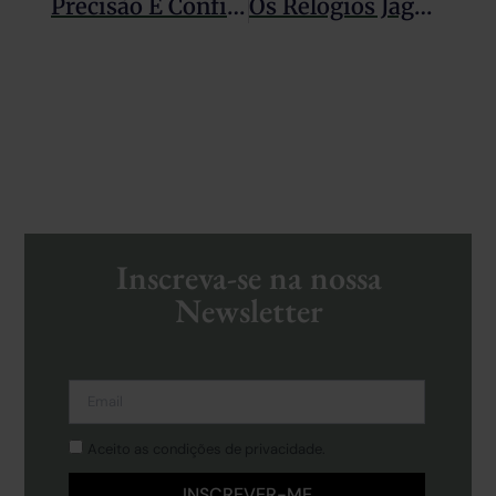
Precisão E Confiabilidade Sem Igual: O Segredo Da Jaguar
Os Relógios Jaguar Connected Estão Na Moda Em 2024
Inscreva-se na nossa
Newsletter
Aceito as condições de privacidade.
INSCREVER-ME