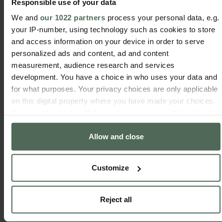
A nova coleção COEUR de
relógios automáticos
Responsible use of your data
femininos é uma obra de arte que homenageia a
We and
our 1022 partners
process your personal data, e.g.
mulher moderna e apaixonada. Muito mais do que
your IP-number, using technology such as cookies to store
simples acessórios, estes relógios são uma
and access information on your device in order to serve
expressão de estilo e personalidade. Com a sua
personalized ads and content, ad and content
exclusividade, sofisticação e elegância atemporal,
measurement, audience research and services
os relógios COEUR tornam-se o companheiro
development. You have a choice in who uses your data and
perfeito para as mulheres que desejam distinguir-
for what purposes. Your privacy choices are only applicable
se e revelar o seu estilo único ao mundo.
on this digital property where you have made your choices.
You can change or withdraw your consent any time from the
Cookie Declaration or by clicking on the Privacy trigger
Allow and close
icon.
Compartilhe nas
If you allow, we would also like to:
Customize
redes:
Collect information about your geographical location
which can be accurate to within several meters
Identify your device by actively scanning it for
Reject all
specific characteristics (fingerprinting)