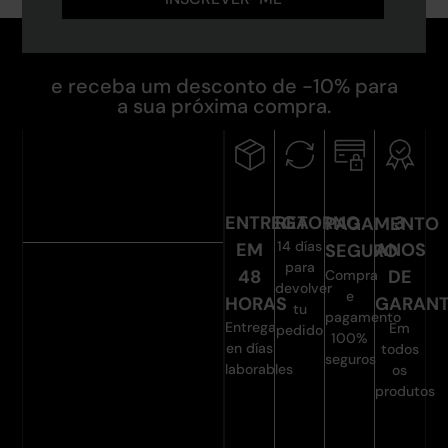
e receba um desconto de -10% para
a sua próxima compra.
ENTREGA
RETORNO
3
PAGAMENTO
14 días
EM
ANOS
SEGURO
para
48
DE
Compra
devolver
e
HORAS
GARANT
tu
pagamento
Entrega
Em
pedido
100%
en días
todos
seguros
laborables
os
produtos