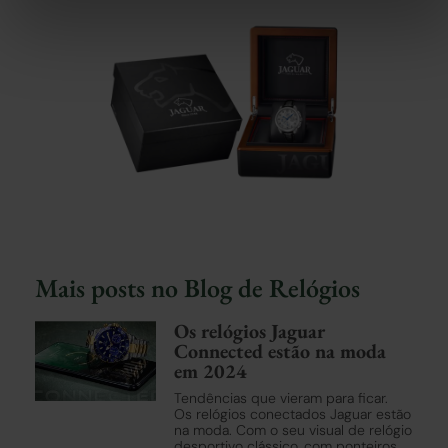
Find out more about how your personal data is processed
and set your preferences in the
details section
.
We use cookies to personalise content and ads, to provide
social media features and to analyse our traffic. We also
share information about your use of our site with our social
media, advertising and analytics partners who may combine
it with other information that you’ve provided to them or that
they’ve collected from your use of their services.
Learn more about our
Cookie Policy
and
Privacy Policy
.
Mais posts no Blog de Relógios
Os relógios Jaguar
Connected estão na moda
em 2024
Tendências que vieram para ficar.
Os relógios conectados Jaguar estão
na moda. Com o seu visual de relógio
desportivo clássico, com ponteiros