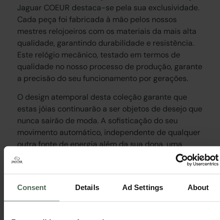
Jaguar COEUR destaca-se pela sua exclusividade.
Cada peça foi fabricada à mão pelos nossos
mestres relojoeiros com os materiais da mais alta
qualidade, garantindo durabilidade e resistência.
Este relógio mecânico, testado em termos de
qualidade no nosso processo de produção, garante
a precisão do seu funcionamento por gerações.
O design atemporal desta coleção garante que
estas jóias continuarão a ser objetos de desejo que
nunca sairão de moda. A sofisticação do seu
movimento automático, independente de qualquer
outra fonte de energia além da sua dona, uma
maquinaria que é o resultado de décadas de
aprendizagem e especialização dos mestres
relojoeiros da casa Jaguar, torna estas peças no
Consent
Details
Ad Settings
About
detalhe que valorizará cada look tornando-o
inimitável.